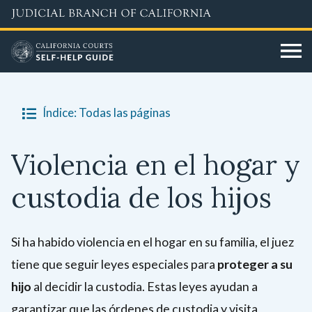
Skip
to
main
content
Índice: Todas las páginas
Violencia en el hogar y
custodia de los hijos
Si ha habido violencia en el hogar en su familia, el juez
tiene que seguir leyes especiales para
proteger a su
hijo
al decidir la custodia. Estas leyes ayudan a
garantizar que las órdenes de custodia y visita