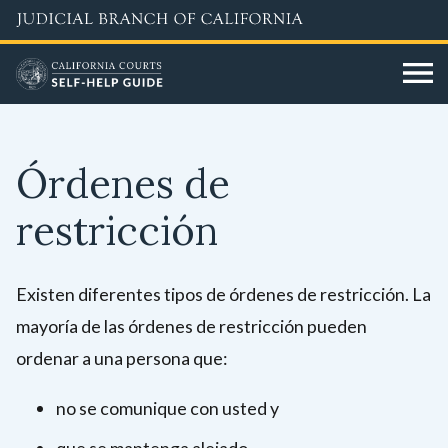
Skip
to
main
content
Órdenes de
restricción
Existen diferentes tipos de órdenes de restricción. La
mayoría de las órdenes de restricción pueden
ordenar a una persona que:
no se comunique con usted y
que se mantenga alejado