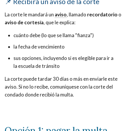
📌 Recibirá un aviso de la corte
A
La corte le mandará un
aviso
A
, llamado
recordatorio
o
este
aviso de cortesía
, que le explica:
este
aviso
aviso
se
cuánto debe (lo que se llama “fianza”)
se
le
le
la fecha de vencimiento
llama
llama
"recordatorio"
sus opciones, incluyendo si es elegible para ir a
"recordatorio"
o
la escuela de tránsito
o
"aviso
"aviso
La corte puede tardar 30 días o más en enviarle este
de
de
aviso. Si no lo recibe, comuníquese con la corte del
cortesía".
cortesía".
condado donde recibió la multa.
Opción 1: pagar la multa