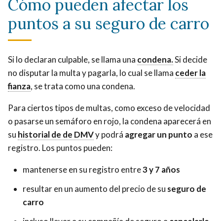
Cómo pueden afectar los
puntos a su seguro de carro
Una
Si lo declaran culpable, se llama una
condena.
Una
Si decide
Ceder
condena
no disputar la multa y pagarla, lo cual se llama
condena
ceder la
la
significa
fianza
Ceder
, se trata como una condena.
significa
fianza
que
la
que
significa
la
Para ciertos tipos de multas, como exceso de velocidad
fianza
la
pagar
corte
o pasarse un semáforo en rojo, la condena aparecerá en
significa
corte
Su
la
ha
su
historial de de DMV
Su
y podrá
agregar un punto
a ese
pagar
ha
registro
fianza,
determinado
registro. Los puntos pueden:
registro
la
determinad
de
normalmente
que
de
fianza,
que
DMV
mantenerse en su registro entre
3 y 7 años
la
usted
DMV
normalmente
usted
es
cantidad
incumplió
es
resultar en un aumento del precio de su
seguro de
la
incumplió
un
de
la
un
carro
cantidad
la
registro
la
ley.
registro
de
ley.
de