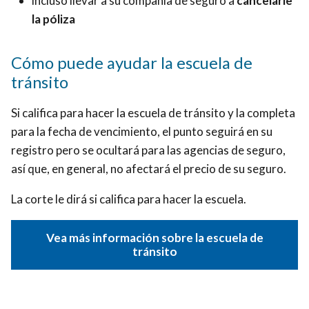
incluso llevar a su compañía de seguro a
cancelarle
multa,
de
la
su
la póliza
sin
su
multa,
historial
disputar
historial
sin
de
Cómo puede ayudar la escuela de
la
de
disputar
manejo.
tránsito
multa.
manejo.
la
multa.
Si califica para hacer la escuela de tránsito y la completa
para la fecha de vencimiento, el punto seguirá en su
registro pero se ocultará para las agencias de seguro,
así que, en general, no afectará el precio de su seguro.
La corte le dirá si califica para hacer la escuela.
Vea más información sobre la escuela de
tránsito