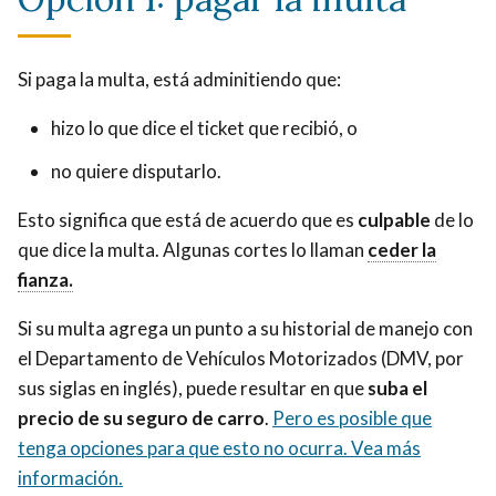
Si paga la multa, está adminitiendo que:
hizo lo que dice el ticket que recibió, o
no quiere disputarlo.
Esto significa que está de acuerdo que es
culpable
de lo
Ceder
que dice la multa. Algunas cortes lo llaman
ceder la
la
fianza.
Ceder
fianza
la
significa
Si su multa agrega un punto a su historial de manejo con
fianza
pagar
el Departamento de Vehículos Motorizados (DMV, por
significa
la
sus siglas en inglés), puede resultar en que
suba el
pagar
fianza,
precio de su seguro de carro
.
Pero es posible que
la
normalmente
tenga opciones para que esto no ocurra. Vea más
fianza,
la
información.
normalmente