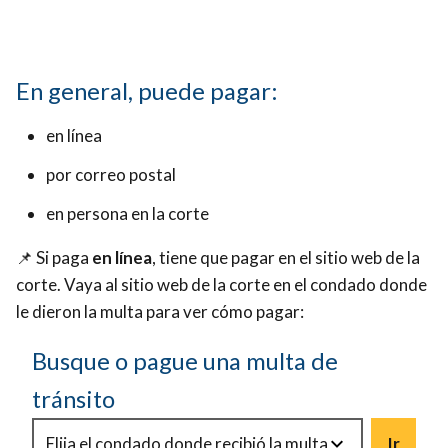
cantidad
la
de
cantidad
la
de
En general, puede pagar:
multa,
la
sin
multa,
en línea
disputar
sin
la
por correo postal
disputar
multa.
la
en persona en la corte
multa.
📌 Si paga
en línea
, tiene que pagar en el sitio web de la
corte. Vaya al sitio web de la corte en el condado donde
le dieron la multa para ver cómo pagar:
Busque o pague una multa de
tránsito
Ir