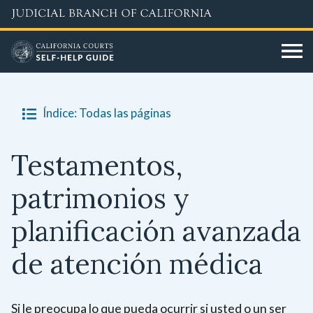
Skip
to
main
content
Índice: Todas las páginas
Testamentos,
patrimonios y
planificación avanzada
de atención médica
Si le preocupa lo que pueda ocurrir si usted o un ser