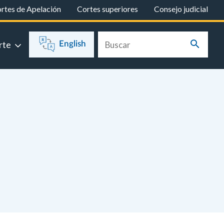
rtes de Apelación
Cortes superiores
Consejo judicial
rte
English