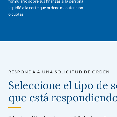
formulario sobre sus finanzas si la persona
le pidió a la corte que ordene manutención
o cuotas.
RESPONDA A UNA SOLICITUD DE ORDEN
Seleccione el tipo de s
que está respondiend