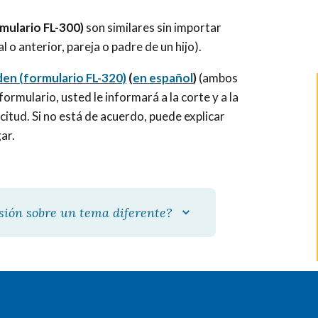
rmulario FL-300)
son similares sin importar
l o anterior, pareja o padre de un hijo).
den (formulario FL-320)
(
en español
)
(ambos
ormulario, usted le informará a la corte y a la
citud. Si no está de acuerdo, puede explicar
ar.
isión sobre un tema diferente?