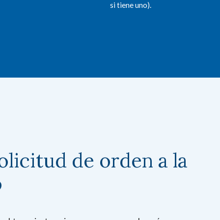
si tiene uno).
olicitud de orden a la
o