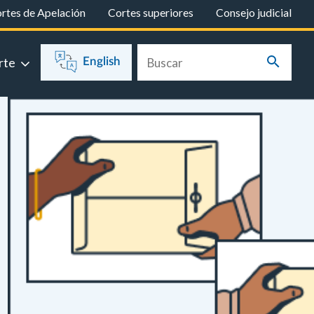
rtes de Apelación
Cortes superiores
Consejo judicial
rte
English