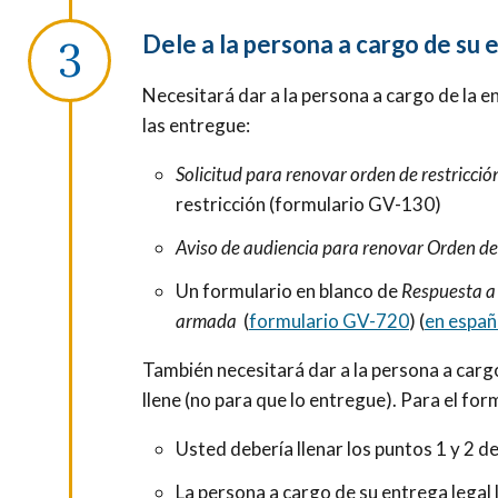
Dele a la persona a cargo de su 
Necesitará dar a la persona a cargo de la e
las entregue:
Solicitud para renovar orden de restricció
restricción (formulario GV-130)
Aviso de audiencia para renovar Orden de 
Un formulario en blanco de
Respuesta a 
armada
(
formulario GV-720
) (
en españ
También necesitará dar a la persona a carg
llene (no para que lo entregue). Para el fo
Usted debería llenar los puntos 1 y 2 de
La persona a cargo de su entrega legal l