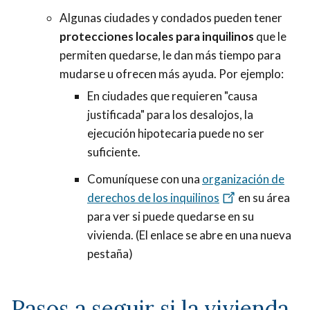
tiene
seguir)
Algunas ciudades y condados pueden tener
que
algunas
protecciones locales para inquilinos
que le
seguir)
de
permiten quedarse, le dan más tiempo para
algunas
las
mudarse u ofrecen más ayuda. Por ejemplo:
de
reglas
En ciudades que requieren "causa
las
de
justificada" para los desalojos, la
reglas
protección
ejecución hipotecaria puede no ser
de
al
suficiente.
protección
inquilino
al
Comuníquese con una
organización de
bajo
inquilino
derechos de los inquilinos
en su área
la
bajo
para ver si puede quedarse en su
Ley
la
vivienda. (El enlace se abre en una nueva
de
Ley
pestaña)
Protección
de
al
Protección
Inquilino.
Pasos a seguir si la vivienda
al