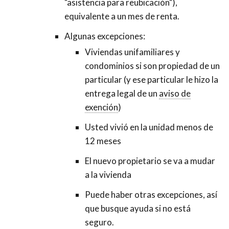
"asistencia para reubicación"),
equivalente a un mes de renta.
Algunas excepciones:
Viviendas unifamiliares y
condominios si son propiedad de un
particular (y ese particular le hizo la
Indica
entrega legal de un
aviso de
que
exención
Indica
)
el
que
Usted vivió en la unidad menos de
nuevo
el
12 meses
propietario
nuevo
está
El nuevo propietario se va a mudar
propietario
exento
a la vivienda
está
de
exento
Puede haber otras excepciones, así
(no
de
que busque ayuda si no está
tiene
(no
seguro.
que