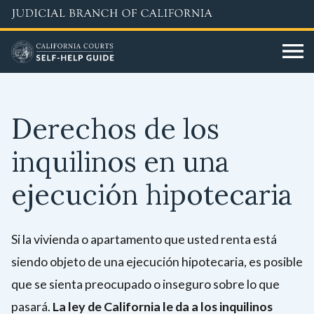
Skip
to
main
content
Derechos de los
inquilinos en una
ejecución hipotecaria
Si la vivienda o apartamento que usted renta está
siendo objeto de una ejecución hipotecaria, es posible
que se sienta preocupado o inseguro sobre lo que
pasará.
La ley de California le da a los inquilinos