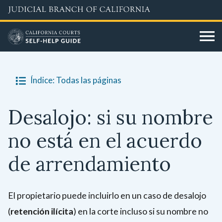
Skip
No
to
se
main
cuentan
content
los
sábados,
Índice: Todas las páginas
domingos
y
días
Desalojo: si su nombre
festivos.
no está en el acuerdo
de arrendamiento
El propietario puede incluirlo en un caso de desalojo
(
retención ilícita
) en la corte incluso si su nombre no