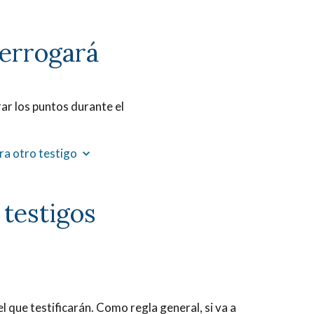
nterrogará
ar los puntos durante el
era otro testigo
 testigos
el que testificarán. Como regla general, si va a