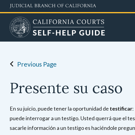
Skip
to
main
content
Previous Page
Presente su caso
En su juicio, puede tener la oportunidad de
testificar
:
puede interrogar a un testigo. Usted querrá que el test
sacarle información a un testigo es haciéndole pregunt