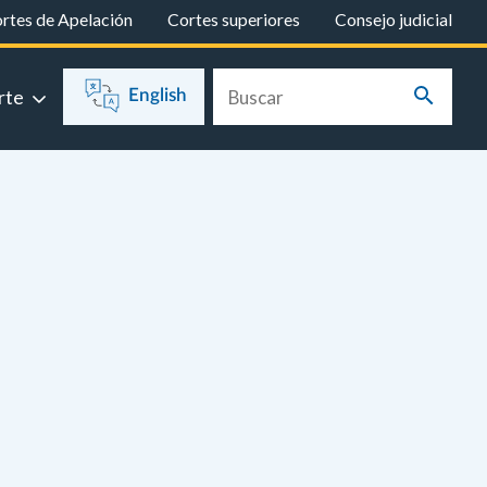
rtes de Apelación
Cortes superiores
Consejo judicial
rte
English