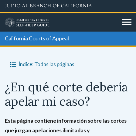
Skip
to
main
content
California Courts of Appeal
Índice: Todas las páginas
¿En qué corte debería
apelar mi caso?
Esta página contiene información sobre las cortes
que juzgan apelaciones ilimitadas y